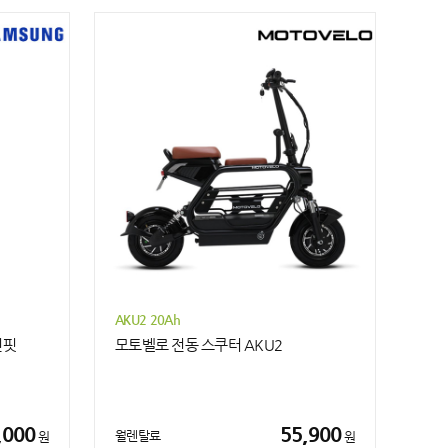
AKU2 20Ah
친핏
모토벨로 전동 스쿠터 AKU2
,000
55,900
월렌탈료
원
원