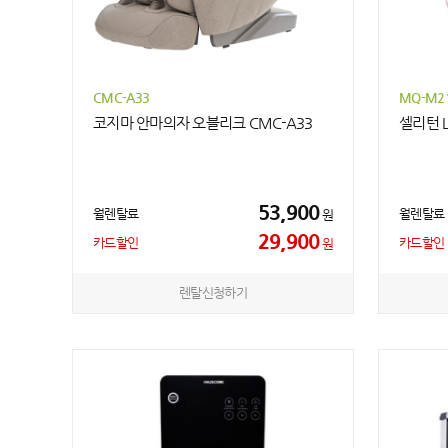
CMC-A33
MQ-M2
코지마 안마의자 오블리크 CMC-A33
셀리턴 
53,900
월렌탈료
월렌탈료
원
29,900
카드할인
카드할인
원
렌탈신청하기