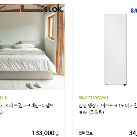
MLK
RR40C7905AP01
대 LK 세트(침대프레임+어댑트
삼성 냉장고 비스포크 1도어 키
)
409L (좌열림)
133,000
34
월렌탈료
원