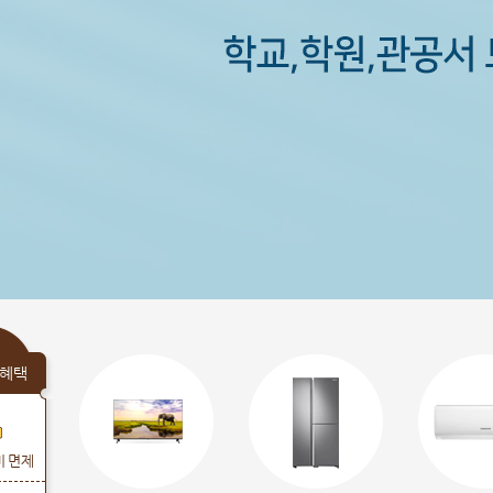
혜택
비 면제