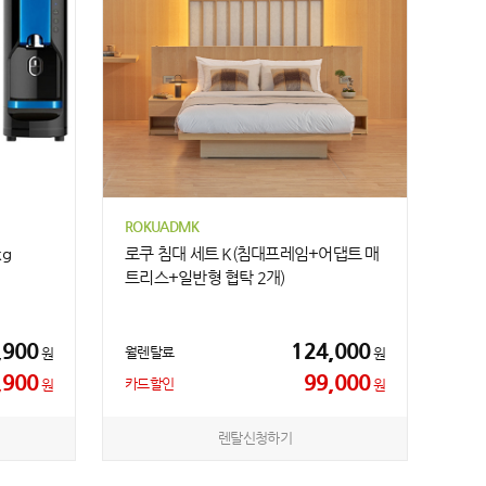
ROKUADMK
g
로쿠 침대 세트 K(침대프레임+어댑트 매
트리스+일반형 협탁 2개)
,900
124,000
월렌탈료
원
원
,900
99,000
카드할인
원
원
렌탈신청하기