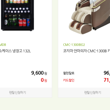
MDB
CMC-1300B(G)
쇼케이스 냉장고 132L
코지마 안마의자 CMC-1300B 
9,600
96
월렌탈료
원
0
71
카드할인
원
렌탈신청하기
렌탈신청하기