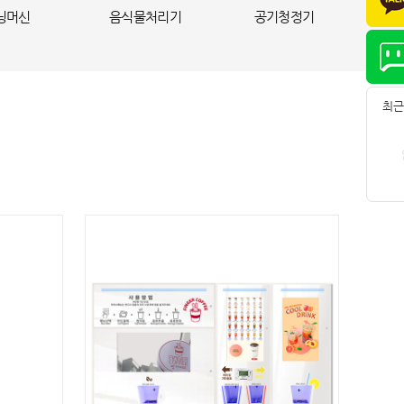
닝머신
음식물처리기
공기청정기
최근