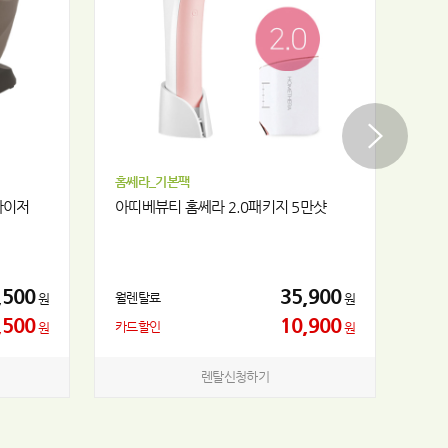
홈쎄라_기본팩
EVO
카이저
아띠베뷰티 홈쎄라 2.0패키지 5만샷
에브
,500
35,900
월렌탈료
월렌
원
원
,500
10,900
카드할인
카드
원
원
렌탈신청하기