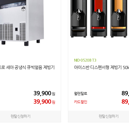
NID-0520B T3
로 세아 공냉식 큐빅얼음 제빙기
아이스반 디스펜서형 제빙기 50k
39,900
89
월렌탈료
원
39,900
89
카드할인
원
렌탈신청하기
렌탈신청하기