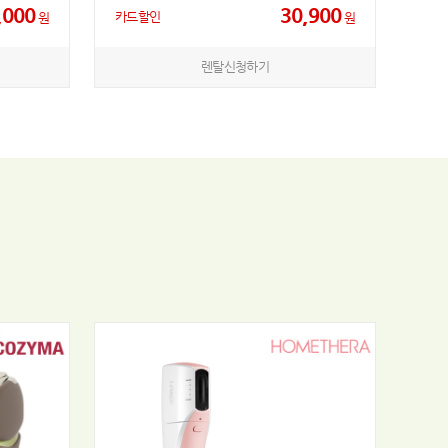
,000
30,900
카드할인
원
원
렌탈신청하기