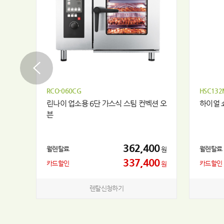
RCO-060CG
HSC132
린나이 업소용 6단 가스식 스팀 컨벡션 오
하이얼 
븐
00
362,400
월렌탈료
월렌탈료
원
원
00
337,400
카드할인
카드할인
원
원
렌탈신청하기