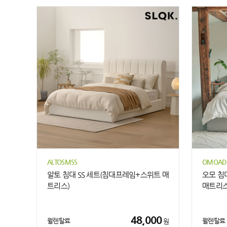
ALTOSMSS
OMOAD
알토 침대 SS 세트(침대프레임+스위트 매
오모 침
트리스)
매트리스
48,000
월렌탈료
월렌탈료
원