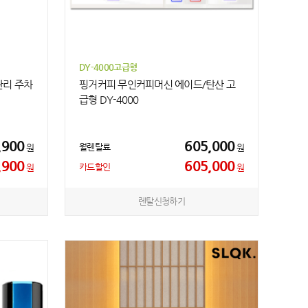
DY-4000고급형
관리 주차
핑거커피 무인커피머신 에이드/탄산 고
급형 DY-4000
,900
605,000
월렌탈료
원
원
,900
605,000
카드할인
원
원
렌탈신청하기