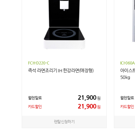
FCH-D220-C
ICI-060A
즉석 라면조리기 IH 한강라면(매장형)
아이스트
50kg
21,900
월렌탈료
월렌탈료
원
21,900
카드할인
카드할인
원
렌탈신청하기