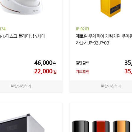
134
JP-0203
LED마스크 플래티넘 5세대
제로원 주차피아 차량차단 주차
차단기 JP-02 JP-03
46,000
35
월렌탈료
원
22,000
35
카드할인
원
렌탈신청하기
렌탈신청하기