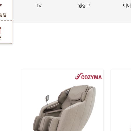
TV
냉장고
에어
상담
품