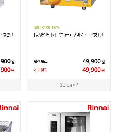
SBH-K100_DYA
소형2단
[동양렌탈]쎄로븐 군고구마기계 소형1단
,900
49,900
월렌탈료
원
원
,900
49,900
카드할인
원
원
렌탈신청하기