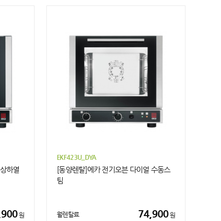
EKF423U_DYA
 상하열
[동양렌탈]에카 전기오븐 다이얼 수동스
팀
,900
74,900
월렌탈료
원
원