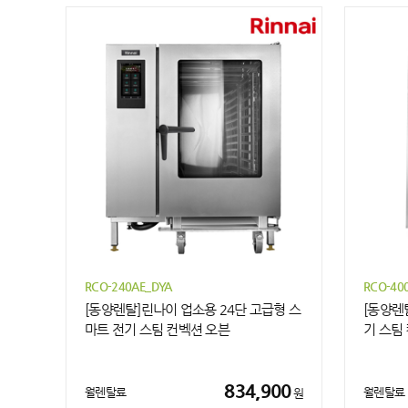
RCO-240AE_DYA
RCO-40
[동양렌탈]린나이 업소용 24단 고급형 스
[동양렌
마트 전기 스팀 컨벡션 오븐
기 스팀
834,900
월렌탈료
월렌탈료
원