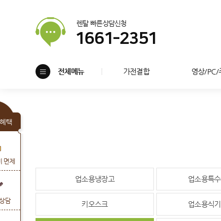
렌탈 빠른상담신청
1661-2351
전체메뉴
가전결합
영상/PC
혜택
비 면제
업소용냉장고
업소용특수
상담
키오스크
업소용식기