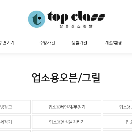
/주변기기
주방가전
생활가전
계절/환경
업소용오븐/그릴
냉장고
업소용레인지/부침기
업소용
세척기
업소용음식물처리기
업