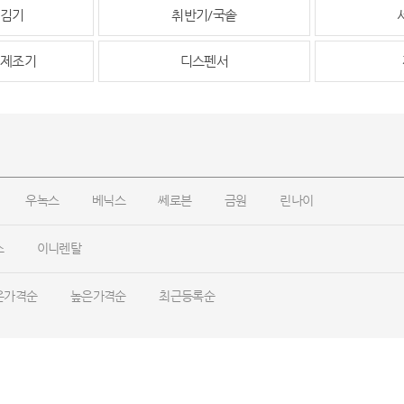
김기
취반기/국솥
제조기
디스펜서
우녹스
베닉스
쎄로븐
금원
린나이
스
이니렌탈
은가격순
높은가격순
최근등록순