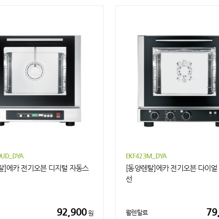
DUD_DYA
EKF423M_DYA
탈]에카 전기오븐 디지털 자동스
[동양렌탈]에카 전기오븐 다이얼
선
92,900
79
월렌탈료
원