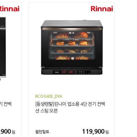
RCO-040E_DYA
기 컨벡
[동양렌탈]린나이 업소용 4단 전기 컨벡
션 스팀 오븐
,900
119,900
월렌탈료
원
원