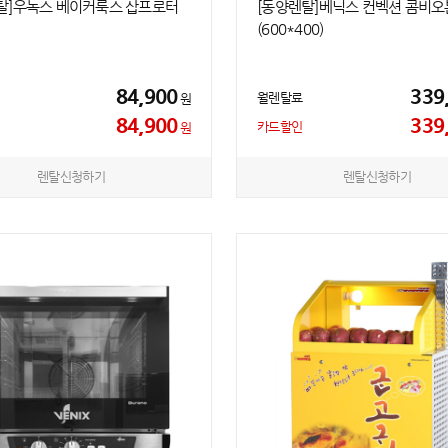
탈]우녹스 베이커룩스 삽프로터
[동양렌탈]베닉스 컨벡션 콤비오
(600*400)
84,900
339
월렌탈료
원
84,900
339
카드할인
원
렌탈신청하기
렌탈신청하기