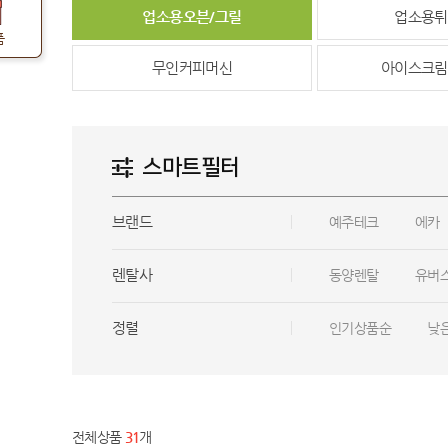
업소용오븐/그릴
업소용튀
품
무인커피머신
아이스크림
스마트필터
브랜드
예주테크
에카
렌탈사
동양렌탈
유버
정렬
인기상품순
낮
전체상품
31
개