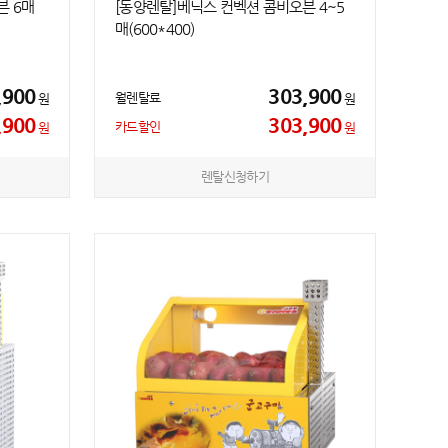
븐 6매
[동양렌탈]베닉스 컨벡션 콤비오븐 4~5
매(600*400)
,900
303,900
월렌탈료
원
원
,900
303,900
카드할인
원
원
렌탈신청하기