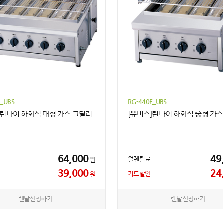
F_UBS
RG-440F_UBS
]린나이 하화식 대형 가스 그릴러
[유버스]린나이 하화식 중형 가
64,000
49
월렌탈료
원
39,000
24
카드할인
원
렌탈신청하기
렌탈신청하기