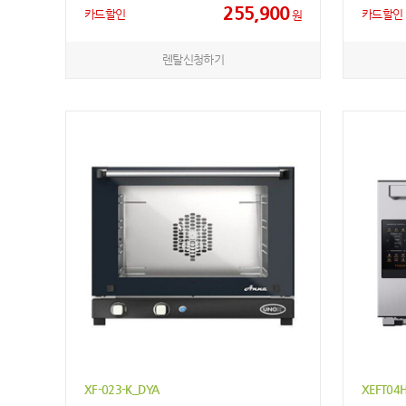
255,900
카드할인
카드할인
원
렌탈신청하기
XF-023-K_DYA
XEFT04