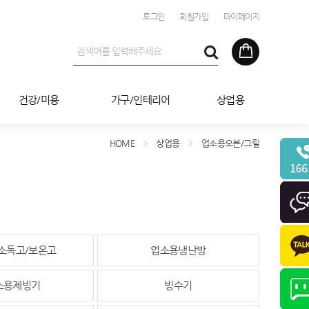
로그인
회원가입
마이페이지
건강/미용
가구/인테리어
상업용
HOME
상업용
업소용오븐/그릴
소독고/보온고
업소용냉난방
소용제빙기
빙수기