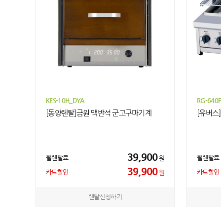
KES-10H_DYA
RG-640
[동양렌탈]금원 맥반석 군고구마기계
[유버스
39,900
월렌탈료
월렌탈료
원
39,900
카드할인
카드할인
원
렌탈신청하기