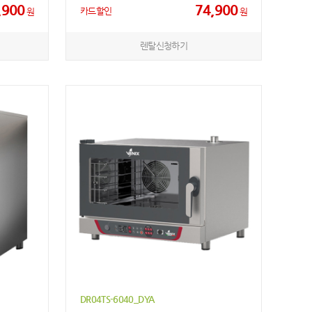
,900
74,900
카드할인
원
원
렌탈신청하기
DR04TS-6040_DYA