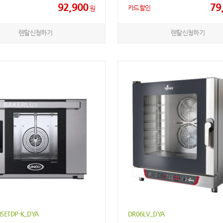
92,900
79
카드할인
원
렌탈신청하기
렌탈신청하기
HSETDP-K_DYA
DR06LV_DYA