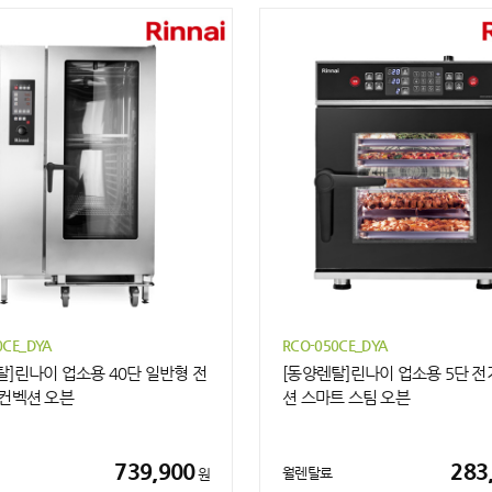
0CE_DYA
RCO-050CE_DYA
탈]린나이 업소용 40단 일반형 전
[동양렌탈]린나이 업소용 5단 전
 컨벡션 오븐
션 스마트 스팀 오븐
739,900
283
월렌탈료
원