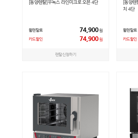
[동양렌탈]우녹스 라인미크로 오븐 4단
[동양렌
치 4단
74,900
월렌탈료
월렌탈료
원
74,900
카드할인
카드할인
원
렌탈신청하기