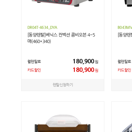
DR04T-4634_DYA
B043MV
[동양렌탈]베닉스 컨벡션 콤비오븐 4~5
[동양렌
매(460*340)
180,900
월렌탈료
월렌탈료
원
180,900
카드할인
카드할인
원
렌탈신청하기