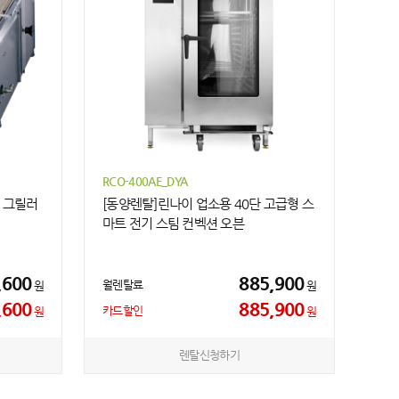
RCO-400AE_DYA
스 그릴러
[동양렌탈]린나이 업소용 40단 고급형 스
마트 전기 스팀 컨벡션 오븐
,600
885,900
월렌탈료
원
원
,600
885,900
카드할인
원
원
렌탈신청하기