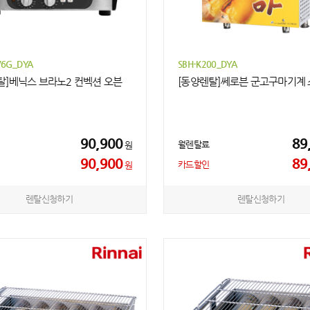
6G_DYA
SBH-K200_DYA
탈]베닉스 브라노2 컨벡션 오븐
[동양렌탈]쎄로븐 군고구마기계 
90,900
89
월렌탈료
원
90,900
89
카드할인
원
렌탈신청하기
렌탈신청하기