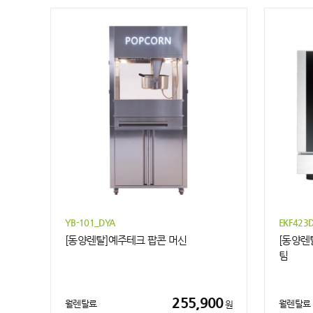
YB-101_DYA
EKF423
[동양렌탈]예주테크 팝콘 머신
[동양렌
팀
255,900
월렌탈료
월렌탈료
원