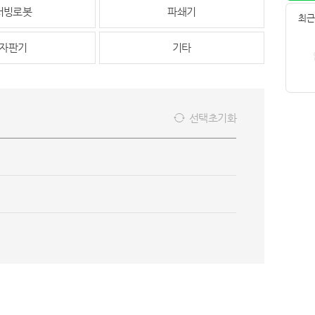
서빙로봇
파쇄기
최근
자판기
기타
선택초기화