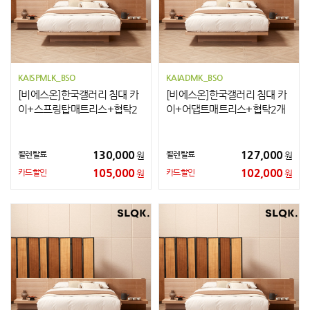
KAISPMLK_BSO
KAIADMK_BSO
[비에스온]한국갤러리 침대 카
[비에스온]한국갤러리 침대 카
이+스프링탑매트리스+협탁2
이+어댑트매트리스+협탁2개
개 LK
K
130,000
127,000
월렌탈료
월렌탈료
원
원
105,000
102,000
카드할인
카드할인
원
원