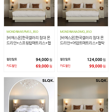
MONDRIANSPMSS_BSO
MONDRIANADMQ_BSO
[비에스온]한국갤러리 침대 몬
[비에스온]한국갤러리 침대 몬
드리안+스프링탑매트리스+협
드리안+어댑트매트리스+협탁
탁2개 SS
2개 Q
94,000
124,000
월렌탈료
월렌탈료
원
원
69,000
99,000
카드할인
카드할인
원
원