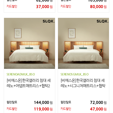
원
원
37,000
80,000
카드할인
카드할인
원
원
SERENOADMLK_BSO
SERENOSGMLK_BSO
[비에스온]한국갤러리 침대 세
[비에스온]한국갤러리 침대 세
레노+어댑트매트리스+협탁2
레노+시그니처매트리스+협탁
개 LK
2개 LK
144,000
72,000
월렌탈료
월렌탈료
원
원
119,000
47,000
카드할인
카드할인
원
원