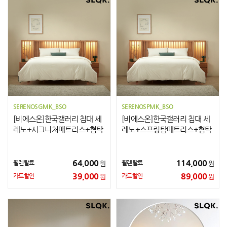
SERENOSGMK_BSO
SERENOSPMK_BSO
[비에스온]한국갤러리 침대 세
[비에스온]한국갤러리 침대 세
레노+시그니처매트리스+협탁
레노+스프링탑매트리스+협탁
2개 K
2개 K
64,000
114,000
월렌탈료
월렌탈료
원
원
39,000
89,000
카드할인
카드할인
원
원