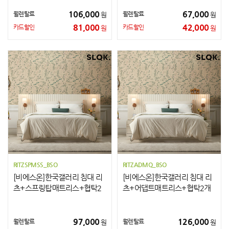
106,000
67,000
월렌탈료
월렌탈료
원
원
81,000
42,000
카드할인
카드할인
원
원
RITZSPMSS_BSO
RITZADMQ_BSO
[비에스온]한국갤러리 침대 리
[비에스온]한국갤러리 침대 리
츠+스프링탑매트리스+협탁2
츠+어댑트매트리스+협탁2개
개 SS
Q
97,000
126,000
월렌탈료
월렌탈료
원
원