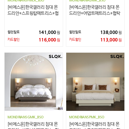
MONDRIANSPMLK_BSO
MONDRIANADMK_BSO
[비에스온]한국갤러리 침대 몬
[비에스온]한국갤러리 침대 몬
드리안+스프링탑매트리스+협
드리안+어댑트매트리스+협탁
탁2개 LK
2개 K
141,000
138,000
월렌탈료
월렌탈료
원
원
116,000
113,000
카드할인
카드할인
원
원
MONDRIANSGMK_BSO
MONDRIANSPMK_BSO
[비에스온]한국갤러리 침대 몬
[비에스온]한국갤러리 침대 몬