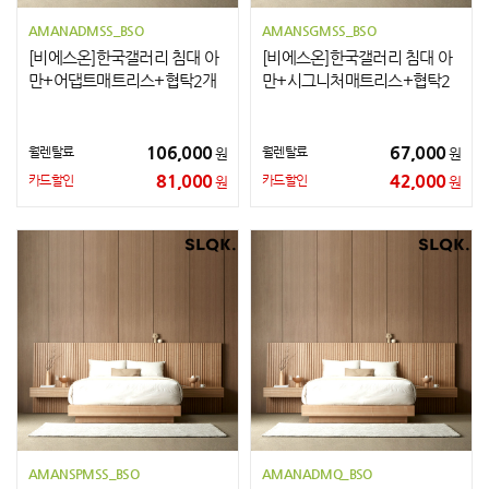
AMANADMSS_BSO
AMANSGMSS_BSO
[비에스온]한국갤러리 침대 아
[비에스온]한국갤러리 침대 아
만+어댑트매트리스+협탁2개
만+시그니처매트리스+협탁2
SS
개 SS
106,000
67,000
월렌탈료
월렌탈료
원
원
81,000
42,000
카드할인
카드할인
원
원
AMANSPMSS_BSO
AMANADMQ_BSO