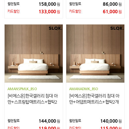
158,000
86,000
월렌탈료
월렌탈료
원
원
133,000
61,000
카드할인
카드할인
원
원
AMANSPMLK_BSO
AMANADMK_BSO
[비에스온]한국갤러리 침대 아
[비에스온]한국갤러리 침대 아
만+스프링탑매트리스+협탁2
만+어댑트매트리스+협탁2개
개 LK
K
144,000
140,000
월렌탈료
월렌탈료
원
원
119,000
115,000
카드할인
카드할인
원
원