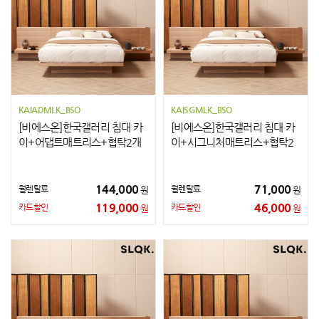
KAIADMLK_BSO
KAISGMLK_BSO
[비에스온]한국갤러리 침대 카
[비에스온]한국갤러리 침대 카
이+어댑트매트리스+협탁2개
이+시그니처매트리스+협탁2
LK
개 LK
144,000
71,000
월렌탈료
월렌탈료
원
원
119,000
46,000
카드할인
카드할인
원
원