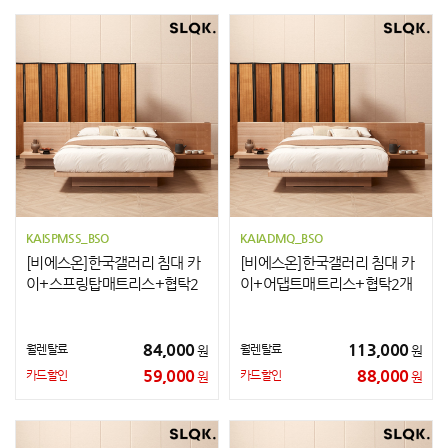
KAISPMSS_BSO
KAIADMQ_BSO
[비에스온]한국갤러리 침대 카
[비에스온]한국갤러리 침대 카
이+스프링탑매트리스+협탁2
이+어댑트매트리스+협탁2개
개 SS
Q
84,000
113,000
월렌탈료
월렌탈료
원
원
59,000
88,000
카드할인
카드할인
원
원