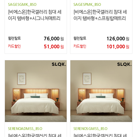
SAGESGMK_BSO
SAGESPMK_BSO
[비에스온]한국갤러리 침대 세
[비에스온]한국갤러리 침대 세
이지 템바형+시그니처매트리
이지 템바형+스프링탑매트리
스+협탁2개 K
스+협탁2개 K
76,000
126,000
월렌탈료
월렌탈료
원
원
51,000
101,000
카드할인
카드할인
원
원
SERENOADMSS_BSO
SERENOSGMSS_BSO
[비에스온]한국갤러리 침대 세
[비에스온]한국갤러리 침대 세