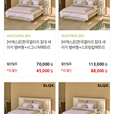
SAGESGMQ_BSO
SAGESPMQ_BSO
[비에스온]한국갤러리 침대 세
[비에스온]한국갤러리 침대 세
이지 템바형+시그니처매트리
이지 템바형+스프링탑매트리
스+협탁2개 Q
스+협탁2개 Q
70,000
113,000
월렌탈료
월렌탈료
원
원
45,000
88,000
카드할인
카드할인
원
원