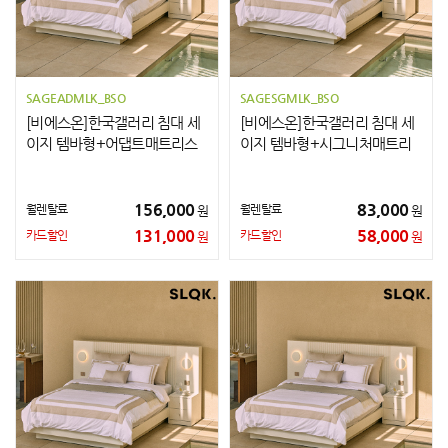
SAGEADMLK_BSO
SAGESGMLK_BSO
[비에스온]한국갤러리 침대 세
[비에스온]한국갤러리 침대 세
이지 템바형+어댑트매트리스
이지 템바형+시그니처매트리
+협탁2개 LK
스+협탁2개 LK
156,000
83,000
월렌탈료
월렌탈료
원
원
131,000
58,000
카드할인
카드할인
원
원