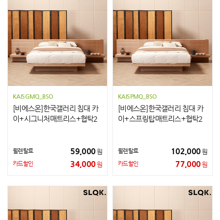
KAISGMQ_BSO
KAISPMQ_BSO
[비에스온]한국갤러리 침대 카
[비에스온]한국갤러리 침대 카
이+시그니처매트리스+협탁2
이+스프링탑매트리스+협탁2
개 Q
개 Q
59,000
102,000
월렌탈료
월렌탈료
원
원
34,000
77,000
카드할인
카드할인
원
원