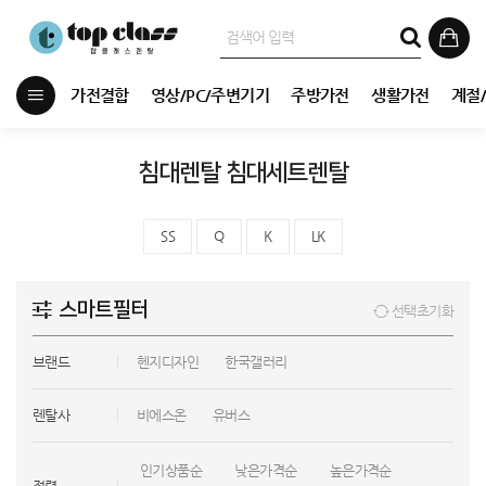
가전결합
영상/PC/주변기기
주방가전
생활가전
계절
침대렌탈 침대세트렌탈
SS
Q
K
LK
스마트필터
선택초기화
브랜드
헨지디자인
한국갤러리
렌탈사
비에스온
유버스
인기상품순
낮은가격순
높은가격순