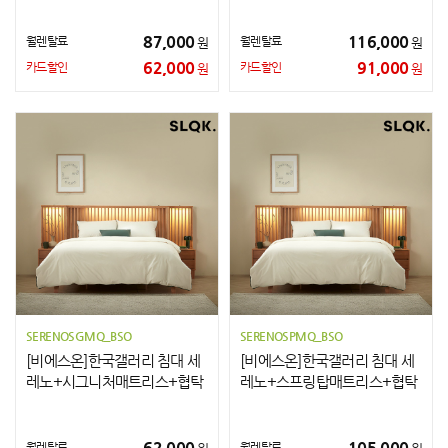
87,000
116,000
월렌탈료
월렌탈료
원
원
62,000
91,000
카드할인
카드할인
원
원
SERENOSGMQ_BSO
SERENOSPMQ_BSO
[비에스온]한국갤러리 침대 세
[비에스온]한국갤러리 침대 세
레노+시그니처매트리스+협탁
레노+스프링탑매트리스+협탁
2개 Q
2개 Q
62,000
105,000
월렌탈료
월렌탈료