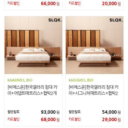
66,000
20,000
카드할인
카드할인
원
원
KAIADMSS_BSO
KAISGMSS_BSO
[비에스온]한국갤러리 침대 카
[비에스온]한국갤러리 침대 카
이+어댑트매트리스+협탁2개
이+시그니처매트리스+협탁2
SS
개 SS
93,000
54,000
월렌탈료
월렌탈료
원
원
68,000
29,000
카드할인
카드할인
원
원