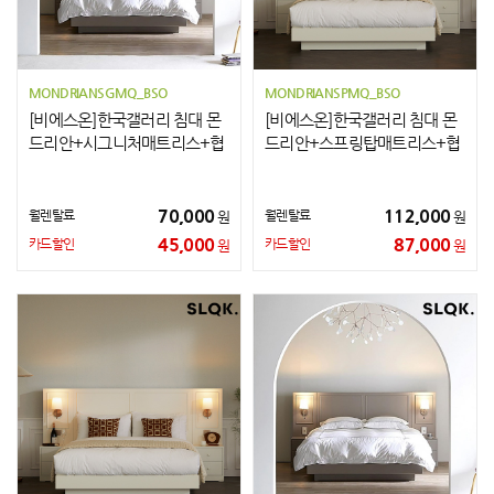
MONDRIANSGMQ_BSO
MONDRIANSPMQ_BSO
[비에스온]한국갤러리 침대 몬
[비에스온]한국갤러리 침대 몬
드리안+시그니처매트리스+협
드리안+스프링탑매트리스+협
탁2개 Q
탁2개 Q
70,000
112,000
월렌탈료
월렌탈료
원
원
45,000
87,000
카드할인
카드할인
원
원