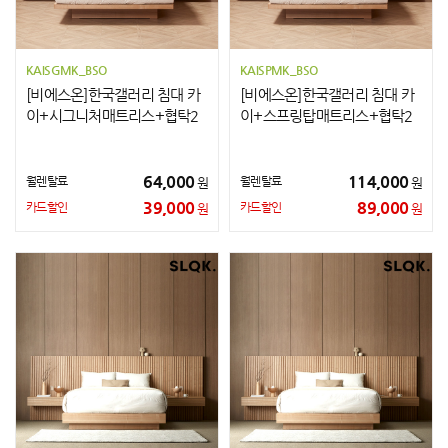
KAISGMK_BSO
KAISPMK_BSO
[비에스온]한국갤러리 침대 카
[비에스온]한국갤러리 침대 카
이+시그니처매트리스+협탁2
이+스프링탑매트리스+협탁2
개 K
개 K
64,000
114,000
월렌탈료
월렌탈료
원
원
39,000
89,000
카드할인
카드할인
원
원