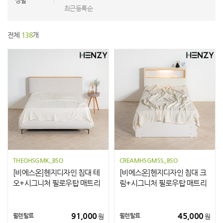
정렬
최근등록순
전체
138
개
THEOHSGMK_BSO
CREAMHSGMSS_BSO
[비에스온]헨지디자인 침대 테
[비에스온]헨지디자인 침대 크
오+시그니처 필로우탑 매트리
림+시그니처 필로우탑 매트리
스 K
스 SS
91,000
45,000
월렌탈료
월렌탈료
원
원