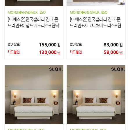
MONDRIANADMLK_BSO
MONDRIANSGMLK_BSO
[비에스온]한국갤러리 침대 몬
[비에스온]한국갤러리 침대 몬
드리안+어댑트매트리스+협탁
드리안+시그니처매트리스+협
2개 LK
탁2개 LK
155,000
83,000
월렌탈료
월렌탈료
원
원
130,000
58,000
카드할인
카드할인
원
원