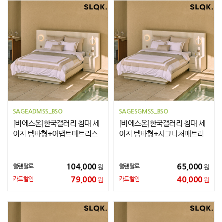
SAGEADMSS_BSO
SAGESGMSS_BSO
[비에스온]한국갤러리 침대 세
[비에스온]한국갤러리 침대 세
이지 템바형+어댑트매트리스
이지 템바형+시그니처매트리
+협탁2개 SS
스+협탁2개 SS
104,000
65,000
월렌탈료
월렌탈료
원
원
79,000
40,000
카드할인
카드할인
원
원