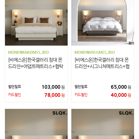
MONDRIANADMSS_BSO
MONDRIANSGMSS_BSO
[비에스온]한국갤러리 침대 몬
[비에스온]한국갤러리 침대 몬
드리안+어댑트매트리스+협탁
드리안+시그니처매트리스+협
2개 SS
탁2개 SS
103,000
65,000
월렌탈료
월렌탈료
원
원
78,000
40,000
카드할인
카드할인
원
원