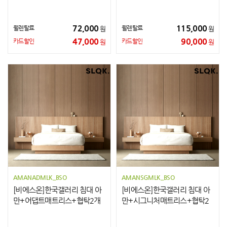
개 Q
개 Q
72,000
115,000
월렌탈료
월렌탈료
원
원
47,000
90,000
카드할인
카드할인
원
원
AMANADMLK_BSO
AMANSGMLK_BSO
[비에스온]한국갤러리 침대 아
[비에스온]한국갤러리 침대 아
만+어댑트매트리스+협탁2개
만+시그니처매트리스+협탁2
LK
개 LK