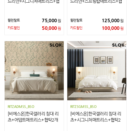
드리안+시그니처매트리스+협
드리안+스프링탑매트리스+협
탁2개 K
탁2개 K
75,000
125,000
월렌탈료
월렌탈료
원
원
50,000
100,000
카드할인
카드할인
원
원
RITZADMSS_BSO
RITZSGMSS_BSO
[비에스온]한국갤러리 침대 리
[비에스온]한국갤러리 침대 리
츠+어댑트매트리스+협탁2개
츠+시그니처매트리스+협탁2
SS
개 SS