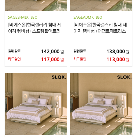
SAGESPMLK_BSO
SAGEADMK_BSO
[비에스온]한국갤러리 침대 세
[비에스온]한국갤러리 침대 세
이지 템바형+스프링탑매트리
이지 템바형+어댑트매트리스
스+협탁2개 LK
+협탁2개 K
142,000
138,000
월렌탈료
월렌탈료
원
원
117,000
113,000
카드할인
카드할인
원
원