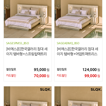
SAGESPMSS_BSO
SAGEADMQ_BSO
[비에스온]한국갤러리 침대 세
[비에스온]한국갤러리 침대 세
이지 템바형+스프링탑매트리
이지 템바형+어댑트매트리스
스+협탁2개 SS
+협탁2개 Q
95,000
124,000
월렌탈료
월렌탈료
원
원
70,000
99,000
카드할인
카드할인
원
원