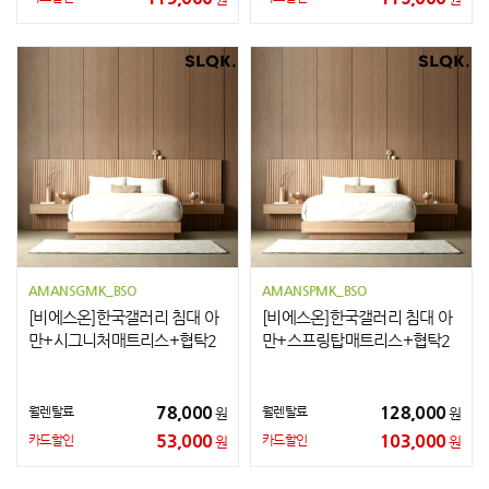
AMANSGMK_BSO
AMANSPMK_BSO
[비에스온]한국갤러리 침대 아
[비에스온]한국갤러리 침대 아
만+시그니처매트리스+협탁2
만+스프링탑매트리스+협탁2
개 K
개 K
78,000
128,000
월렌탈료
월렌탈료
원
원
53,000
103,000
카드할인
카드할인
원
원