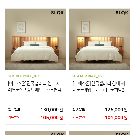
SERENOSPMLK_BSO
SERENOADMK_BSO
[비에스온]한국갤러리 침대 세
[비에스온]한국갤러리 침대 세
레노+스프링탑매트리스+협탁
레노+어댑트매트리스+협탁2
2개 LK
개 K
130,000
126,000
월렌탈료
월렌탈료
원
원
105,000
101,000
카드할인
카드할인
원
원