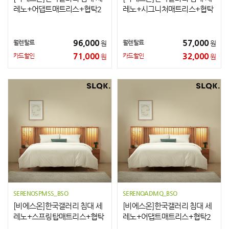
레노+어댑트매트리스+협탁2
레노+시그니처매트리스+협탁
개 SS
2개 SS
96,000
57,000
월렌탈료
월렌탈료
원
원
71,000
32,000
카드할인
카드할인
원
원
SERENOSPMSS_BSO
SERENOADMQ_BSO
[비에스온]한국갤러리 침대 세
[비에스온]한국갤러리 침대 세
레노+스프링탑매트리스+협탁
레노+어댑트매트리스+협탁2
2개 SS
개 Q