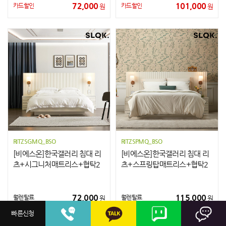
72,000
101,000
카드할인
카드할인
원
원
RITZSGMQ_BSO
RITZSPMQ_BSO
[비에스온]한국갤러리 침대 리
[비에스온]한국갤러리 침대 리
츠+시그니처매트리스+협탁2
츠+스프링탑매트리스+협탁2
개 Q
개 Q
72,000
115,000
월렌탈료
월렌탈료
원
원
47,000
90,000
카드할인
카드할인
원
원
빠른신청