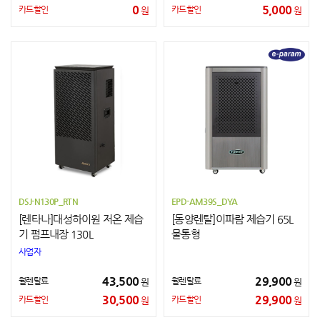
0
5,000
카드할인
카드할인
원
원
DSJ-N130P_RTN
EPD-AM39S_DYA
[렌타나]대성하이원 저온 제습
[동양렌탈]이파람 제습기 65L
기 펌프내장 130L
물통형
사업자
43,500
29,900
월렌탈료
월렌탈료
원
원
30,500
29,900
카드할인
카드할인
원
원