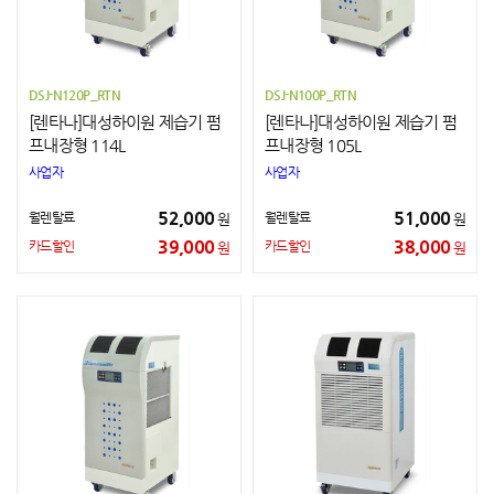
DSJ-N120P_RTN
DSJ-N100P_RTN
[렌타나]대성하이원 제습기 펌
[렌타나]대성하이원 제습기 펌
프내장형 114L
프내장형 105L
사업자
사업자
52,000
51,000
월렌탈료
월렌탈료
원
원
39,000
38,000
카드할인
카드할인
원
원