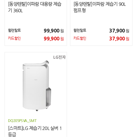
[동양렌탈]이파람 대용량 제습
[동양렌탈]이파람 제습기 90L
기 360L
펌프형
99,900
37,900
월렌탈료
월렌탈료
원
원
99,900
37,900
카드할인
카드할인
원
원
DQ205PSVA_SMT
[스마트]LG 제습기 20L 실버 1
등급