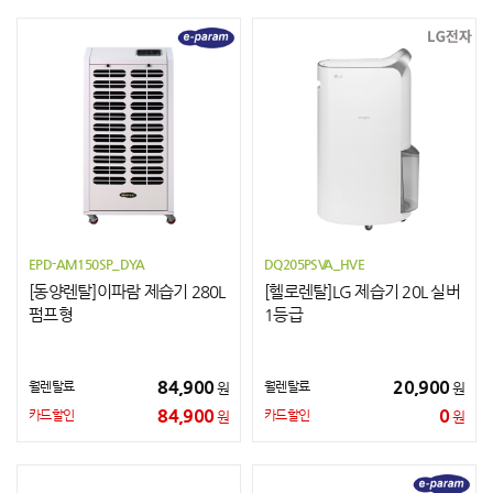
EPD-AM150SP_DYA
DQ205PSVA_HVE
[동양렌탈]이파람 제습기 280L
[헬로렌탈]LG 제습기 20L 실버
펌프형
1등급
84,900
20,900
월렌탈료
월렌탈료
원
원
84,900
0
카드할인
카드할인
원
원