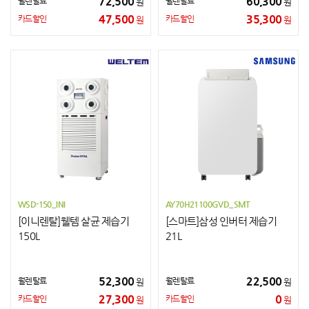
72,500
60,300
월렌탈료
월렌탈료
원
원
47,500
35,300
카드할인
카드할인
원
원
WSD-150_INI
AY70H21100GVD_SMT
[이니렌탈]웰템 살균 제습기
[스마트]삼성 인버터 제습기
150L
21L
52,300
22,500
월렌탈료
월렌탈료
원
원
27,300
0
카드할인
카드할인
원
원