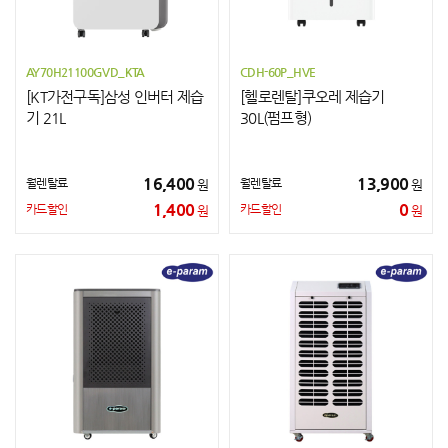
AY70H21100GVD_KTA
CDH-60P_HVE
[KT가전구독]삼성 인버터 제습
[헬로렌탈]쿠오레 제습기
기 21L
30L(펌프형)
16,400
13,900
월렌탈료
월렌탈료
원
원
1,400
0
카드할인
카드할인
원
원