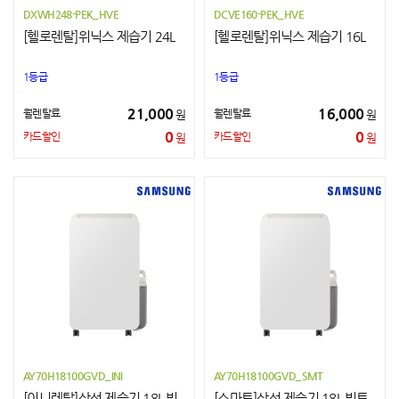
DXWH248-PEK_HVE
DCVE160-PEK_HVE
[헬로렌탈]위닉스 제습기 24L
[헬로렌탈]위닉스 제습기 16L
1등급
1등급
21,000
16,000
월렌탈료
월렌탈료
원
원
0
0
카드할인
카드할인
원
원
AY70H18100GVD_INI
AY70H18100GVD_SMT
[이니렌탈]삼성 제습기 18L 빅
[스마트]삼성 제습기 18L 빅토