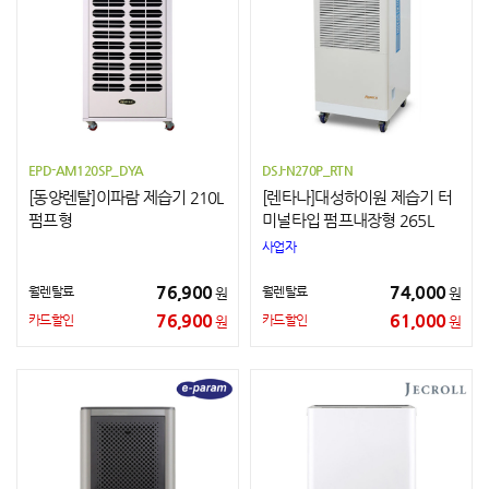
EPD-AM120SP_DYA
DSJ-N270P_RTN
[동양렌탈]이파람 제습기 210L
[렌타나]대성하이원 제습기 터
펌프형
미널타입 펌프내장형 265L
사업자
76,900
74,000
월렌탈료
월렌탈료
원
원
76,900
61,000
카드할인
카드할인
원
원