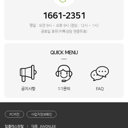
홍**
경기 수원시
PWA-3500PB_SMT
상담요청
김**
전남 여수시
SC-S0201_HVE
상담요청
1661-2351
김**
경남 진주시
ARK162MNW_INI
상담요청
정**
경기 평택시
VR90F01AAG_KTA
상담요청
평일 : 오전 9시 ~ 오후 9시 (점심 : 12시 ~ 1시)
정**
대전 서구
VR90F01AAG_KTA
상담요청
공휴일 휴무(카톡상담 연중무휴)
조**
부산 영도구
AY70H23100GVD_KTA
상담요청
안**
인천 미추홀구
YCE036_M-SS_RTN
상담요청
QUICK MENU
허**
경남 진주시
AR60F09C13WS_INI
상담요청
박**
서울 영등포구
LH65WMBWBGCXKR+HA-AFN-STAND-BK_DYA
상담요청
조**
강원특별자치도 고성군
M451MC53_UBS
상담요청
정**
경기 수원시
DXTM120-NEK_INI
상담요청
정**
인천광역시 계양구
M301S31_INI
상담요청
공지사항
1:1문의
FAQ
진**
충남 천안시
SQ11EK1WES_SMT
상담요청
이**
울산 북구
Mini4 프로(RC 2)_INI
상담요청
노**
인천 서구
AF60F17D11WS_KTA
상담요청
김**
서울둥랑구용마산로538
KSJ-3600SS_DYA
상담요청
PC버전
사업자정보확인
최**
경남 진주시
KQ65LSD01AFXKR_INI
상담요청
탑클래스렌탈
대표. JIWONLEE
노**
전남 완도군
DYS-05_DYA
상담요청