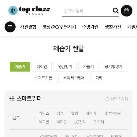
가전결합
영상/PC/주변기기
주방가전
생활가전
계절
제습기 렌탈
제습기
에어컨
냉난방기
가습기
공기청정기
스마트가든
바이러스케어
기타
스마트필터
선택초기화
위닉스
삼성
웰템
캐리어
대성하이원
브랜드
제크롤
이파람
LG전자
쿠오레
LG헬로비전
이니렌탈
스마트렌탈
캐리어