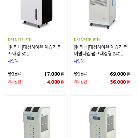
DSJ-N55P_RTN
DSJ-N245P_RTN
[렌타나]대성하이원 제습기 펌
[렌타나]대성하이원 제습기 터
프내장 50L
미널타입 펌프내장형 240L
사업자
사업자
17,000
69,000
월렌탈료
월렌탈료
원
원
4,000
56,000
카드할인
카드할인
원
원