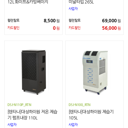
12L 화이트&카밍베이지
미널타입 265L
사업자
8,500
69,000
월렌탈료
월렌탈료
원
원
0
56,000
카드할인
카드할인
원
원
DSJ-N110P_RTN
DSJ-N100_RTN
[렌타나]대성하이원 저온 제습
[렌타나]대성하이원 제습기
기 펌프내장 110L
105L
사업자
사업자