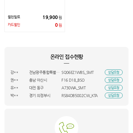
19,900
월렌탈료
원
신**
경기 광주시
A730WA_SMT
상담요청
0
카드할인
원
김**
DXWH210-NEK_SMT
상담요청
조**
경북 경주시
75UR831C_HVE
상담요청
최**
R205M01-S_SMT
상담요청
이**
강원특별자치도 강릉시
MD3Y4KH/A_KTA
상담요청
온라인 접수현황
이**
강원특별자치도 강릉시
MNFD-200G_INI
상담요청
송**
경남 진주시
KSJ-2500S_DYA
상담요청
강**
전남광주통합특별시 완도군
SQ06EZ1WBS_SMT
상담요청
권**
충남 아산시
F16 D18_BSO
상담요청
유**
대전 동구
A730WA_SMT
상담요청
박**
경기 의정부시
RS84DB5002CW_KTA
상담요청
이**
경기 안양시
VS90F40CRG_BSO
상담요청
정**
광주 광산구
LS43FM703U-1WB_INI
상담요청
김**
부산 해운대구
VS90F40CRG_UBS
상담요청
김**
부산 해운대구
VR90F01AAG_KTA
상담요청