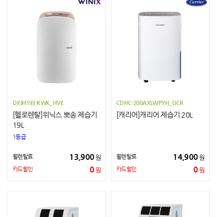
DXJH193-KWK_HVE
CDHC-200AXLWPYH_OCR
[헬로렌탈]위닉스 뽀송 제습기
[캐리어]캐리어 제습기 20L
19L
1등급
13,900
14,900
월렌탈료
월렌탈료
원
원
0
0
카드할인
카드할인
원
원