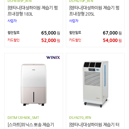
DSJ-N185P_RTN
DSJ-N210P_RTN
[렌타나]대성하이원 제습기 펌
[렌타나]대성하이원 제습기 펌
프내장형 183L
프내장형 205L
사업자
사업자
65,000
67,000
월렌탈료
월렌탈료
원
원
52,000
54,000
카드할인
카드할인
원
원
DXTM120-NEK_SMT
DSJ-N270_RTN
[스마트]위닉스 뽀송 제습기
[렌타나]대성하이원 제습기 터