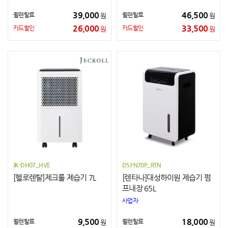
39,000
46,500
월렌탈료
월렌탈료
원
원
26,000
33,500
카드할인
카드할인
원
원
JK-DH07_HVE
DSJ-N70P_RTN
[헬로렌탈]제크롤 제습기 7L
[렌타나]대성하이원 제습기 펌
프내장 65L
사업자
9,500
18,000
월렌탈료
월렌탈료
원
원