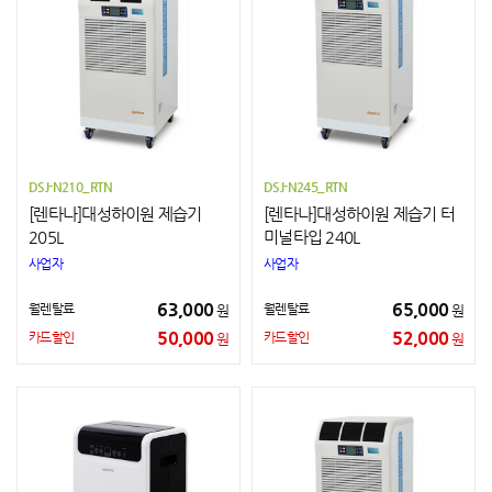
DSJ-N210_RTN
DSJ-N245_RTN
[렌타나]대성하이원 제습기
[렌타나]대성하이원 제습기 터
205L
미널타입 240L
사업자
사업자
63,000
65,000
월렌탈료
월렌탈료
원
원
50,000
52,000
카드할인
카드할인
원
원