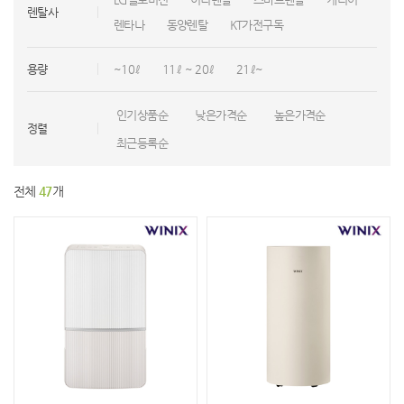
렌탈사
렌타나
동양렌탈
KT가전구독
용량
~10ℓ
11ℓ ~ 20ℓ
21ℓ~
인기상품순
낮은가격순
높은가격순
정렬
최근등록순
전체
47
개