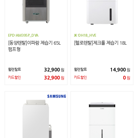
EPD-AM39SP_DYA
JK-DH18_HVE
[동양렌탈]이파람 제습기 65L
[헬로렌탈]제크롤 제습기 18L
펌프형
32,900
14,900
월렌탈료
월렌탈료
원
원
32,900
0
카드할인
카드할인
원
원