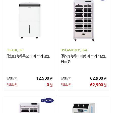
CDH-60_HVE
EPD-AM100SP_DYA
[헬로렌탈]쿠오레 제습기 30L
[동양렌탈]이파람 제습기 160L
펌프형
12,500
62,900
월렌탈료
월렌탈료
원
원
0
62,900
카드할인
카드할인
원
원