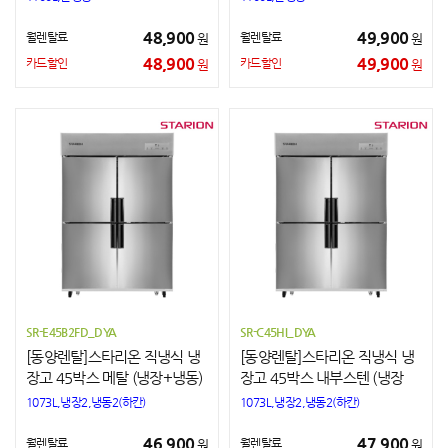
48,900
49,900
월렌탈료
월렌탈료
원
원
48,900
49,900
카드할인
카드할인
원
원
SR-E45B2FD_DYA
SR-C45HI_DYA
[동양렌탈]스타리온 직냉식 냉
[동양렌탈]스타리온 직냉식 냉
장고 45박스 메탈 (냉장+냉동)
장고 45박스 내부스텐 (냉장
+냉동)
1073L,냉장2,냉동2(하칸)
1073L,냉장2,냉동2(하칸)
46,900
47,900
월렌탈료
월렌탈료
원
원