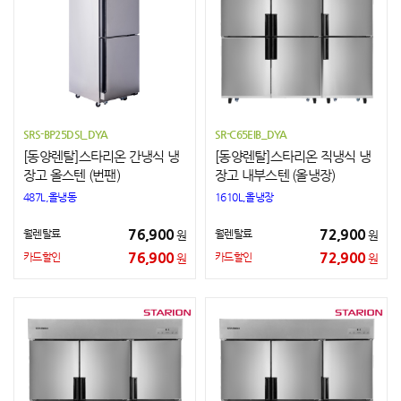
SRS-BP25DSI_DYA
SR-C65EIB_DYA
[동양렌탈]스타리온 간냉식 냉
[동양렌탈]스타리온 직냉식 냉
장고 올스텐 (번팬)
장고 내부스텐 (올냉장)
487L,올냉동
1610L,올냉장
76,900
72,900
월렌탈료
월렌탈료
원
원
76,900
72,900
카드할인
카드할인
원
원