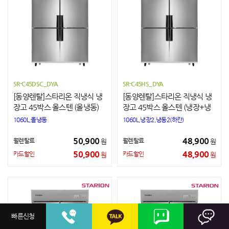
SR-C45DSC_DYA
SR-C45HS_DYA
[동양렌탈]스타리온 직냉식 냉
[동양렌탈]스타리온 직냉식 냉
장고 45박스 올스텐 (올냉동)
장고 45박스 올스텐 (냉장+냉
동)
1060L,올냉동
1060L,냉장2,냉동2(하칸)
50,900
48,900
월렌탈료
월렌탈료
원
원
50,900
48,900
카드할인
카드할인
원
원
빠른신청