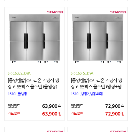
SR-C65ES_DYA
SR-C65FS_DYA
[동양렌탈]스타리온 직냉식 냉
[동양렌탈]스타리온 직냉식 냉
장고 65박스 올스텐 (올냉장)
장고 65박스 올스텐 (냉장+냉
동)
1610L,올냉장
1610L,냉장2,냉동4(좌)
63,900
72,900
월렌탈료
월렌탈료
원
원
63,900
72,900
카드할인
카드할인
원
원