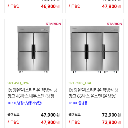
46,900
47,900
카드할인
카드할인
원
원
SR-C45CI_DYA
SR-C65DS_DYA
[동양렌탈]스타리온 직냉식 냉
[동양렌탈]스타리온 직냉식 냉
장고 45박스 내부스텐 (냉장
장고 65박스 올스텐 (올냉동)
+냉동)
1073L,냉장2,냉동2(상칸)
1610L,올냉동
47,900
72,900
월렌탈료
월렌탈료
원
원
47,900
72,900
카드할인
카드할인
원
원