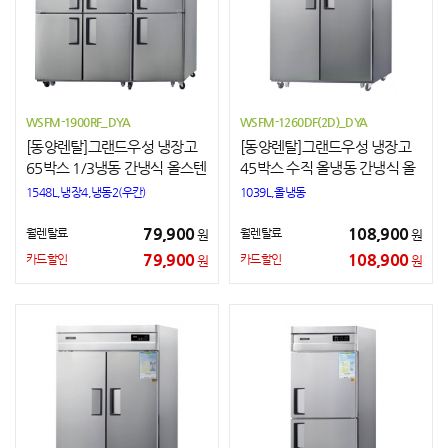
WSFM-1900RF_DYA
WSFM-1260DF(2D)_DYA
[동양렌탈]그랜드우성 냉장고
[동양렌탈]그랜드우성 냉장고
65박스 1/3냉동 간냉식 올스텐
45박스 수직 올냉동 간냉식 올
스텐
1548L,냉장4,냉동2(우칸)
1039L,올냉동
79,900
108,900
월렌탈료
월렌탈료
원
원
79,900
108,900
카드할인
카드할인
원
원