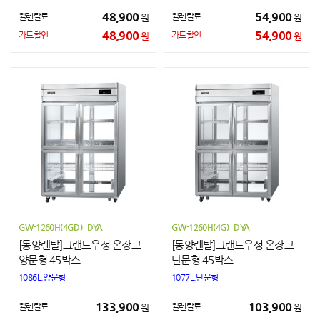
48,900
54,900
월렌탈료
월렌탈료
원
원
48,900
54,900
카드할인
카드할인
원
원
GW-1260H(4GD)_DYA
GW-1260H(4G)_DYA
[동양렌탈]그랜드우성 온장고
[동양렌탈]그랜드우성 온장고
양문형 45박스
단문형 45박스
1086L,양문형
1077L,단문형
133,900
103,900
월렌탈료
월렌탈료
원
원