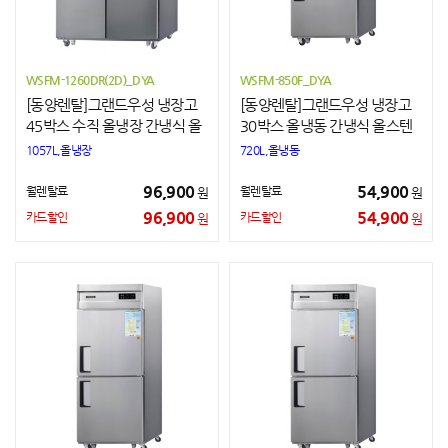
WSFM-1260DR(2D)_DYA
WSFM-850F_DYA
[동양렌탈]그랜드우성 냉장고
[동양렌탈]그랜드우성 냉장고
45박스 수직 올냉장 간냉식 올
30박스 올냉동 간냉식 올스텐
스텐
1057L,올냉장
720L,올냉동
96,900
54,900
월렌탈료
월렌탈료
원
원
96,900
54,900
카드할인
카드할인
원
원