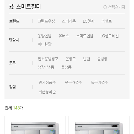
스마트필터
선택초기화
브랜드
그랜드우성
스타리온
LG전자
라셀르
동양렌탈
유버스
스마트렌탈
LG헬로비전
렌탈사
이니렌탈
업소용냉장고
온장고
번팬
올냉장
품목
냉장+냉동
올냉동
인기상품순
낮은가격순
높은가격순
정렬
최근등록순
전체
148
개