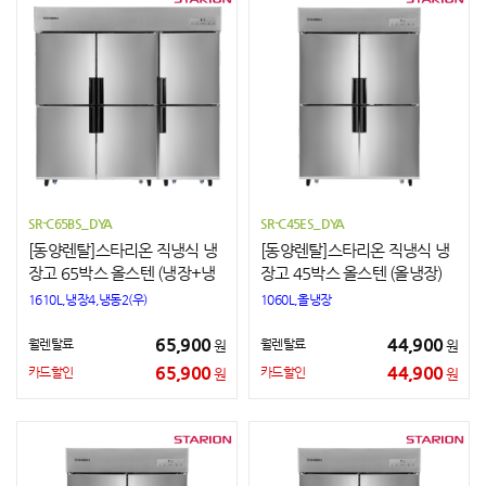
SR-C65BS_DYA
SR-C45ES_DYA
[동양렌탈]스타리온 직냉식 냉
[동양렌탈]스타리온 직냉식 냉
장고 65박스 올스텐 (냉장+냉
장고 45박스 올스텐 (올냉장)
동)
1610L,냉장4,냉동2(우)
1060L,올냉장
65,900
44,900
월렌탈료
월렌탈료
원
원
65,900
44,900
카드할인
카드할인
원
원