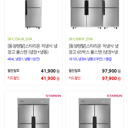
SR-C25ASB_DYA
SR-C65BSP_DYA
[동양렌탈]스타리온 직냉식 냉
[동양렌탈]스타리온 직냉식 냉
장고 올스텐 (냉장+냉동)
장고 65박스 올스텐 (냉장+냉
동)
484L,냉장1,냉동1(상칸)
1610L,냉장4,냉동2(우칸),1등급
41,900
97,900
월렌탈료
월렌탈료
원
원
41,900
97,900
카드할인
카드할인
원
원