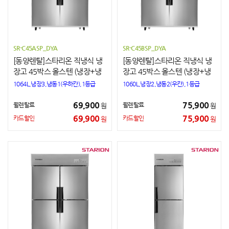
SR-C45ASP_DYA
SR-C45BSP_DYA
[동양렌탈]스타리온 직냉식 냉
[동양렌탈]스타리온 직냉식 냉
장고 45박스 올스텐 (냉장+냉
장고 45박스 올스텐 (냉장+냉
동)
동)
1064L,냉장3,냉동1(우하칸),1등급
1060L,냉장2,냉동2(우칸),1등급
69,900
75,900
월렌탈료
월렌탈료
원
원
69,900
75,900
카드할인
카드할인
원
원