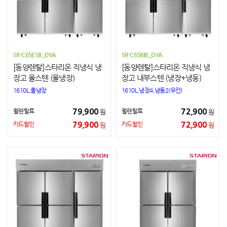
SR-C65ESB_DYA
SR-C65BIB_DYA
[동양렌탈]스타리온 직냉식 냉
[동양렌탈]스타리온 직냉식 냉
장고 올스텐 (올냉장)
장고 내부스텐 (냉장+냉동)
1610L,올냉장
1610L,냉장4,냉동2(우칸)
79,900
72,900
월렌탈료
월렌탈료
원
원
79,900
72,900
카드할인
카드할인
원
원