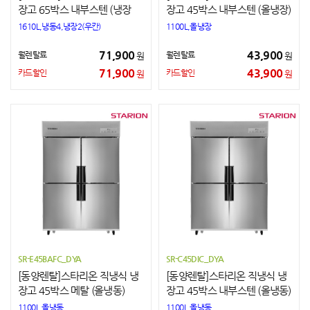
장고 65박스 내부스텐 (냉장
장고 45박스 내부스텐 (올냉장)
+냉동)
1610L,냉동4,냉장2(우칸)
1100L,올냉장
71,900
43,900
월렌탈료
월렌탈료
원
원
71,900
43,900
카드할인
카드할인
원
원
SR-E45BAFC_DYA
SR-C45DIC_DYA
[동양렌탈]스타리온 직냉식 냉
[동양렌탈]스타리온 직냉식 냉
장고 45박스 메탈 (올냉동)
장고 45박스 내부스텐 (올냉동)
1100L,올냉동
1100L,올냉동