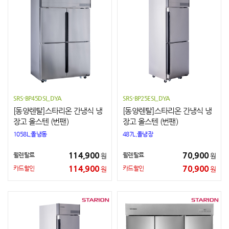
SRS-BP45DSI_DYA
SRS-BP25ESI_DYA
[동양렌탈]스타리온 간냉식 냉
[동양렌탈]스타리온 간냉식 냉
장고 올스텐 (번팬)
장고 올스텐 (번팬)
1058L,올냉동
487L,올냉장
114,900
70,900
월렌탈료
월렌탈료
원
원
114,900
70,900
카드할인
카드할인
원
원