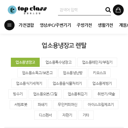
가전결합
영상/PC/주변기기
주방가전
생활가전
계절
업소용냉장고 렌탈
업소용냉장고
업소용특수냉장고
업소용레인지/부침기
업소용소독고/보온고
업소용냉난방
키오스크
업소용식기세척기
업소용음식물처리기
업소용제빙기
빙수기
업소용오븐/그릴
업소용튀김기
취반기/국솥
서빙로봇
파쇄기
무인커피머신
아이스크림제조기
디스펜서
자판기
기타