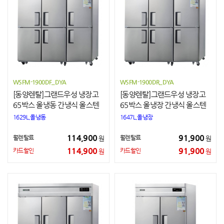
WSFM-1900DF_DYA
WSFM-1900DR_DYA
[동양렌탈]그랜드우성 냉장고
[동양렌탈]그랜드우성 냉장고
65박스 올냉동 간냉식 올스텐
65박스 올냉장 간냉식 올스텐
1629L,올냉동
1647L,올냉장
114,900
91,900
월렌탈료
월렌탈료
원
원
114,900
91,900
카드할인
카드할인
원
원