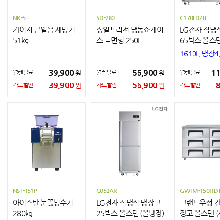
NK-53
SD-280
C170LDZB
카이저 큰얼음 제빙기
정일프리져 냉동쇼케이
LG전자 직냉
51kg
스 곡면형 250L
65박스 올스텐
+냉동)
1610L,냉장4
칸)
39,900
56,900
11
월렌탈료
월렌탈료
월렌탈료
원
원
39,900
56,900
8
카드할인
카드할인
카드할인
원
원
NSF-151P
C052AR
GWFM-150HD
아이스반 눈꽃빙수기
LG전자 직냉식 냉장고
그랜드우성 간
280kg
25박스 올스텐 (올냉장)
장고 올스텐 