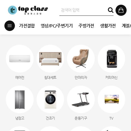
가전결합
영상/PC/주변기기
주방가전
생활가전
계절
에어컨
침대세트
안마의자
커피머신
냉장고
건조기
운동기구
TV