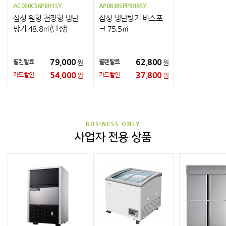
AC060CS6PBH1SY
AP083BSPPBH8SY
삼성 원형 천장형 냉난
삼성 냉난방기 비스포
방기 48.8㎡(단상)
크 75.5㎡
79,000
62,800
월렌탈료
월렌탈료
원
원
54,000
37,800
카드할인
카드할인
원
원
BUSINESS ONLY
사업자 전용 상품