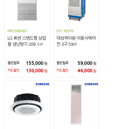
PW2300F9SF
DSC-N7970
LG 휘센 스탠드형 상업
대성하이원 이동식에어
용 냉난방기 209.1㎡
컨 3구 59㎡
(삼상)
155,000
59,000
월렌탈료
월렌탈료
원
원
130,000
46,000
카드할인
카드할인
원
원