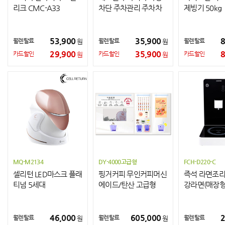
리크 CMC-A33
차단 주차관리 주차차
제빙기 50kg
단기 JP-02 JP-03
53,900
35,900
8
월렌탈료
월렌탈료
월렌탈료
원
원
29,900
35,900
8
카드할인
카드할인
카드할인
원
원
MQ-M2134
DY-4000고급형
FCH-D220-C
셀리턴 LED마스크 플래
핑거커피 무인커피머신
즉석 라면조리기
티넘 5세대
에이드/탄산 고급형
강라면(매장형
DY-4000
46,000
605,000
2
월렌탈료
월렌탈료
월렌탈료
원
원