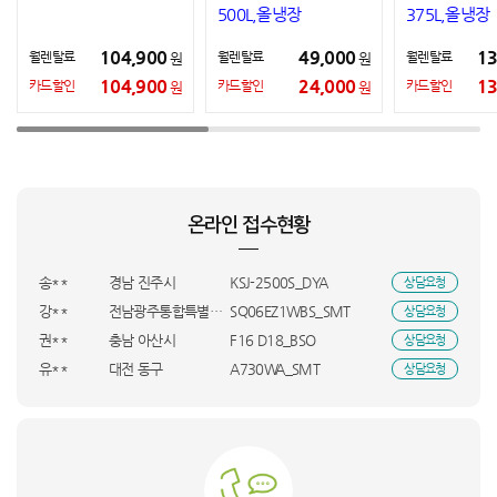
장고)
500L,올냉장
375L,올냉장
104,900
49,000
13
월렌탈료
월렌탈료
월렌탈료
원
원
104,900
24,000
13
카드할인
카드할인
카드할인
원
원
신**
경기 광주시
A730WA_SMT
상담요청
김**
DXWH210-NEK_SMT
상담요청
조**
경북 경주시
75UR831C_HVE
상담요청
최**
R205M01-S_SMT
상담요청
온라인 접수현황
이**
강원특별자치도 강릉시
MD3Y4KH/A_KTA
상담요청
이**
강원특별자치도 강릉시
MNFD-200G_INI
상담요청
송**
경남 진주시
KSJ-2500S_DYA
상담요청
강**
전남광주통합특별시 완도군
SQ06EZ1WBS_SMT
상담요청
권**
충남 아산시
F16 D18_BSO
상담요청
유**
대전 동구
A730WA_SMT
상담요청
박**
경기 의정부시
RS84DB5002CW_KTA
상담요청
이**
경기 안양시
VS90F40CRG_BSO
상담요청
정**
광주 광산구
LS43FM703U-1WB_INI
상담요청
김**
부산 해운대구
VS90F40CRG_UBS
상담요청