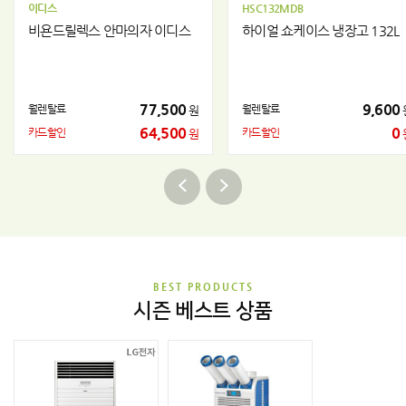
이디스
HSC132MDB
비욘드릴렉스 안마의자 이디스
하이얼 쇼케이스 냉장고 132L
77,500
9,600
월렌탈료
월렌탈료
원
64,500
0
카드할인
카드할인
원
BEST PRODUCTS
시즌 베스트 상품