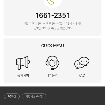
김**
부산 해운대구
VR90F01AAG_KTA
상담요청
홍**
경기 수원시
PWA-3500PB_SMT
상담요청
1661-2351
김**
전남 여수시
SC-S0201_HVE
상담요청
김**
경남 진주시
ARK162MNW_INI
상담요청
평일 : 오전 9시 ~ 오후 9시 (점심 : 12시 ~ 1시)
정**
경기 평택시
VR90F01AAG_KTA
상담요청
공휴일 휴무(카톡상담 연중무휴)
정**
대전 서구
VR90F01AAG_KTA
상담요청
조**
부산 영도구
AY70H23100GVD_KTA
상담요청
QUICK MENU
안**
인천 미추홀구
YCE036_M-SS_RTN
상담요청
허**
경남 진주시
AR60F09C13WS_INI
상담요청
박**
서울 영등포구
LH65WMBWBGCXKR+HA-AFN-STAND-BK_DYA
상담요청
조**
강원특별자치도 고성군
M451MC53_UBS
상담요청
정**
경기 수원시
DXTM120-NEK_INI
상담요청
공지사항
1:1문의
FAQ
정**
인천광역시 계양구
M301S31_INI
상담요청
진**
충남 천안시
SQ11EK1WES_SMT
상담요청
이**
울산 북구
Mini4 프로(RC 2)_INI
상담요청
노**
인천 서구
AF60F17D11WS_KTA
상담요청
PC버전
사업자정보확인
김**
서울둥랑구용마산로538
KSJ-3600SS_DYA
상담요청