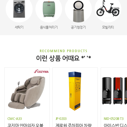
세탁기
음식물처리기
공기청정기
모빌리티
RECOMMEND PRODUCTS
이런 상품 어때요 *' '*
CMC-A33
JP-0203
NID-0520B T3
코지마 안마의자 오블
제로원 주차피아 차량
아이스반 디